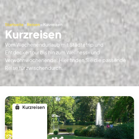
Startseite
»
Reisen
»
Kurzreisen
Kurzreisen
Vom Wochenendurlaub mit Städtetrip und
Entdeckertour bis hin zum Wellness- und
Verwöhnwochenende: Hier finden Sie die passende
Reise für zwischendurch.
Kurzreisen