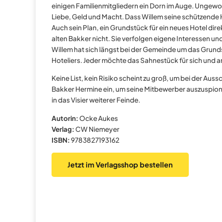
einigen Familienmitgliedern ein Dorn im Auge. Ungewoll
Liebe, Geld und Macht. Dass Willem seine schützende H
Auch sein Plan, ein Grundstück für ein neues Hotel dir
alten Bakker nicht. Sie verfolgen eigene Interessen un
Willem hat sich längst bei der Gemeinde um das Grun
Hoteliers. Jeder möchte das Sahnestück für sich und arb
Keine List, kein Risiko scheint zu groß, um bei der A
Bakker Hermine ein, um seine Mitbewerber auszuspioni
in das Visier weiterer Feinde.
Autorin:
Ocke Aukes
Verlag:
CW Niemeyer
ISBN:
9783827193162
Jetzt im Verlagsshop bestellen