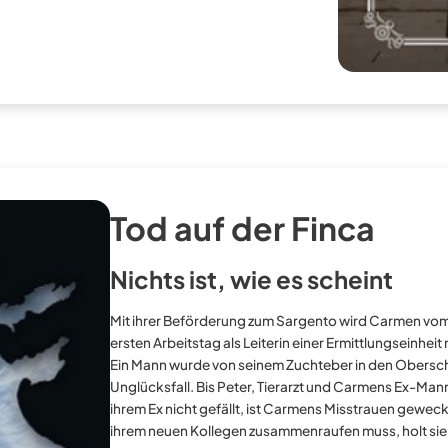
Tod auf der Finca
Nichts ist, wie es scheint
Mit ihrer Beförderung zum Sargento wird Carmen vom 
ersten Arbeitstag als Leiterin einer Ermittlungseinhei
Ein Mann wurde von seinem Zuchteber in den Oberschen
Unglücksfall. Bis Peter, Tierarzt und Carmens Ex-Man
ihrem Ex nicht gefällt, ist Carmens Misstrauen gewec
ihrem neuen Kollegen zusammenraufen muss, holt sie ein