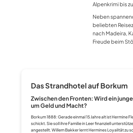
Alpenkrimi bis z
Neben spannende
beliebten Reisez
nach Madeira, Ka
Freude beim Stö
Das Strandhotel auf Borkum
Zwischen den Fronten: Wird ein jung
um Geld und Macht?
Borkum 1888: Gerade einmal 15 Jahre alt ist Hermine Fles
schickt. Sie soll ihre Familie in Leer finanziell unterst
angestellt. Willem Bakker lernt Hermines Loyalität zu 