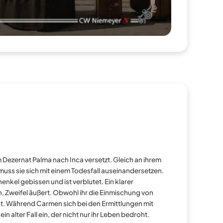
Dezernat Palma nach Inca versetzt. Gleich an ihrem
t muss sie sich mit einem Todesfall auseinandersetzen.
kel gebissen und ist verblutet. Ein klarer
n, Zweifel äußert. Obwohl ihr die Einmischung von
kt. Während Carmen sich bei den Ermittlungen mit
 alter Fall ein, der nicht nur ihr Leben bedroht.