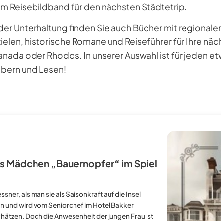
um Reisebildband für den nächsten Städtetrip.
r Unterhaltung finden Sie auch Bücher mit regionale
ielen, historische Romane und Reiseführer für Ihre näc
nada oder Rhodos. In unserer Auswahl ist für jeden et
bern und Lesen!
es Mädchen „Bauernopfer“ im Spiel
sner, als man sie als Saisonkraft auf die Insel
ützen und wird vom Seniorchef im Hotel Bakker
schätzen. Doch die Anwesenheit der jungen Frau ist