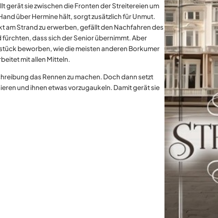
t gerät sie zwischen die Fronten der Streitereien um
and über Hermine hält, sorgt zusätzlich für Unmut.
ekt am Strand zu erwerben, gefällt den Nachfahren des
d fürchten, dass sich der Senior übernimmt. Aber
dstück beworben, wie die meisten anderen Borkumer
eitet mit allen Mitteln.
usschreibung das Rennen zu machen. Doch dann setzt
eren und ihnen etwas vorzugaukeln. Damit gerät sie