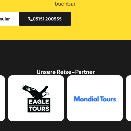
buchbar.
mular
05151 200555
Unsere Reise-Partner