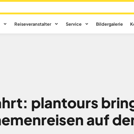
Reiseveranstalter
Service
Bildergalerie
K
hrt: plantours brin
emenreisen auf den