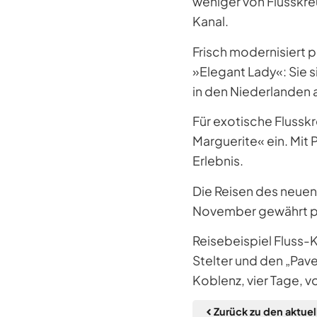
weniger von Flusskr
Kanal.
Frisch modernisiert 
»Elegant Lady«: Sie s
in den Niederlanden 
Für exotische Flussk
Marguerite« ein. Mit 
Erlebnis.
Die Reisen des neuen
November gewährt pla
Reisebeispiel Fluss-K
Stelter und den „Pave
Koblenz, vier Tage, 
Zurück zu den aktue