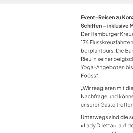
Event-Reisen zu Konz
Schiffen – inklusiv
Der Hamburger Kreuzf
176 Flusskreuzfahrte
bei plantours: Die B
Rieu in seiner belgi
Yoga-Angeboten bis z
Fööss“.
„Wir reagieren mit d
Nachfrage und könne
unserer Gäste treffen
Unterwegs sind die 
»Lady Diletta«, auf 