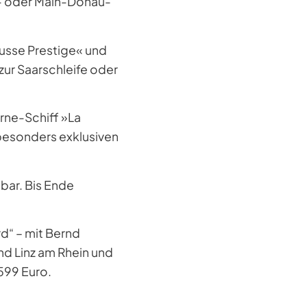
- oder Main-Donau-
ousse Prestige« und
zur Saarschleife oder
rne-Schiff »La
 besonders exklusiven
bar. Bis Ende
rd“ – mit Bernd
und Linz am Rhein und
599 Euro.