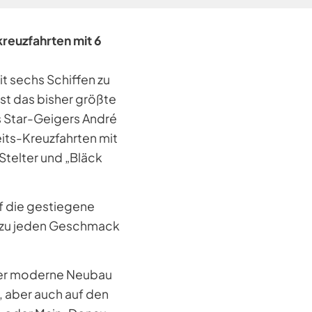
kreuzfahrten mit 6
t sechs Schiffen zu
st das bisher größte
s Star-Geigers André
its-Kreuzfahrten mit
Stelter und „Bläck
f die gestiegene
hezu jeden Geschmack
 der moderne Neubau
, aber auch auf den