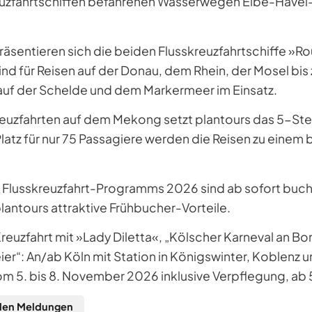
euzfahrtschiffen befahrenen Wasserwegen Elbe-Havel
präsentieren sich die beiden Flusskreuzfahrtschiffe »R
ind für Reisen auf der Donau, dem Rhein, der Mosel bis 
auf der Schelde und dem Markermeer im Einsatz.
reuzfahrten auf dem Mekong setzt plantours das 5-Ste
Platz für nur 75 Passagiere werden die Reisen zu einem
 Flusskreuzfahrt-Programms 2026 sind ab sofort buch
ntours attraktive Frühbucher-Vorteile.
reuzfahrt mit »Lady Diletta«, „Kölscher Karneval an Bo
ier“: An/ab Köln mit Station in Königswinter, Koblenz 
vom 5. bis 8. November 2026 inklusive Verpflegung, ab 
llen Meldungen