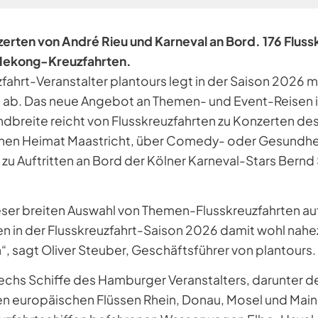
erten von André Rieu und Karneval an Bord. 176 Fluss
e Mekong-Kreuzfahrten.
ahrt-Veranstalter plantours legt in der Saison 2026 mi
n ab. Das neue Angebot an Themen- und Event-Reisen i
andbreite reicht von Flusskreuzfahrten zu Konzerten de
schen Heimat Maastricht, über Comedy- oder Gesundhe
u Auftritten an Bord der Kölner Karneval-Stars Bernd 
ieser breiten Auswahl von Themen-Flusskreuzfahrten au
n in der Flusskreuzfahrt-Saison 2026 damit wohl na
“, sagt Oliver Steuber, Geschäftsführer von plantours.
sechs Schiffe des Hamburger Veranstalters, darunter
den europäischen Flüssen Rhein, Donau, Mosel und Main