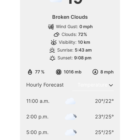
Broken Clouds
Wind Gust:
0 mph
Clouds:
72%
Visibility:
10 km
Sunrise:
5:43 am
Sunset:
9:08 pm
77 %
1016 mb
8 mph
Hourly Forecast
11:00 a.m.
20
°
/
22
°
2:00 p.m.
23
°
/
25
°
5:00 p.m.
25
°
/
25
°