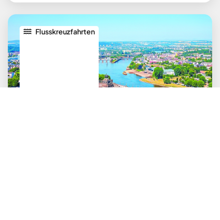
Flusskreuzfahrten
15.03.2026
bis
18.03.2026
Wellness an Bord
Außergewöhnliche Rhein-Tour auf MS Lady Diletta
ab 474 €
Mehr über diese Reise