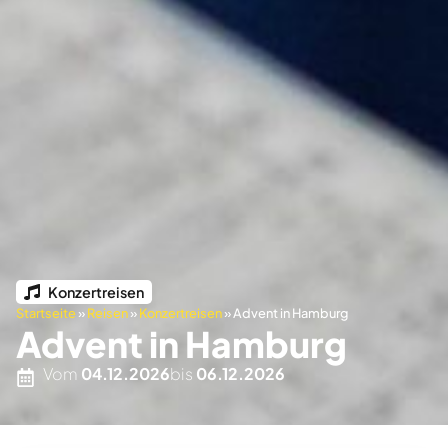
Konzertreisen
Startseite
»
Reisen
»
Konzertreisen
»
Advent in Hamburg
Advent in Hamburg
Vom
04.12.2026
bis
06.12.2026