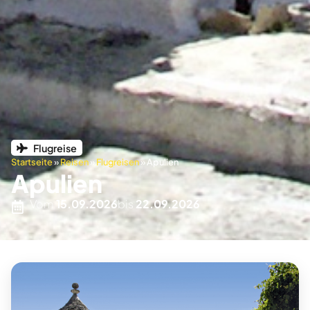
Flugreise
Startseite
»
Reisen
»
Flugreisen
»
Apulien
Apulien
Vom
15.09.2026
bis
22.09.2026