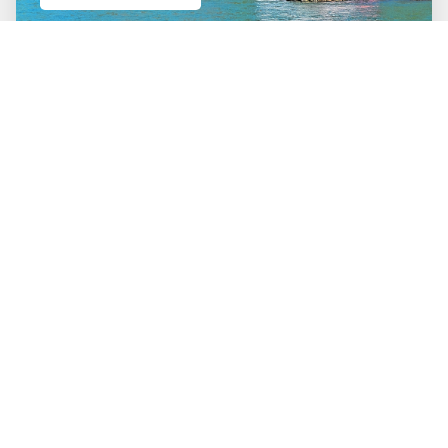
18.09.2026
bis
24.09.2026
Rhein in Flammen
Spektakuläre Ziele und Highlights
ab 1.374 €
Mehr über diese Reise
Kurzreisen