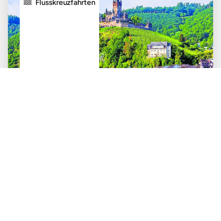
Flusskreuzfahrten
13.10.2026
bis
18.10.2026
Weinreise auf der Mosel
Edle Tropfen und sanfte Wellen
ab 974 €
Mehr über diese Reise