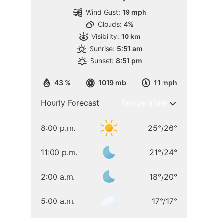
Wind Gust:
19 mph
Clouds:
4%
Visibility:
10 km
Sunrise:
5:51 am
Sunset:
8:51 pm
43 %
1019 mb
11 mph
Hourly Forecast
8:00 p.m.
25
°
/
26
°
11:00 p.m.
21
°
/
24
°
2:00 a.m.
18
°
/
20
°
5:00 a.m.
17
°
/
17
°