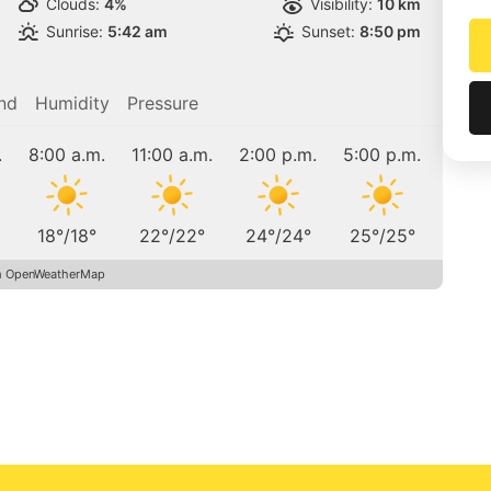
Clouds:
4%
Visibility:
10 km
Sunrise:
5:42 am
Sunset:
8:50 pm
nd
Humidity
Pressure
.
8:00 a.m.
11:00 a.m.
2:00 p.m.
5:00 p.m.
18
°
/
18
°
22
°
/
22
°
24
°
/
24
°
25
°
/
25
°
m OpenWeatherMap