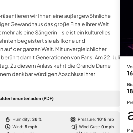
räsentieren wir Ihnen eine außergewöhnliche
iger Gewandhaus das große Finale ihrer Welt
hr als eine Sängerin – sie ist ein kulturelles
hnten begeistert sie als Ikone und
auf der ganzen Welt. Mit unvergleichlicher
 berührt damit Generationen von Fans. Am 22. Juli
tstag. Zu diesem Anlass kehrt die Grande Dame
Vo
16
einem denkbar würdigen Abschluss ihrer
Bis
18
older herunterladen (PDF)
Pre
Humidity:
36 %
Pressure:
1018 mb
Wind:
5 mph
Wind Gust:
0 mph
Meh