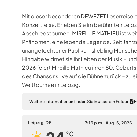
Mit dieser besonderen DEWEZET Leserreise p
Konzertreise. Erleben Sie im berühmten Leipz
Abschiedstournee. MIREILLE MATHIEU ist weit me
Phänomen, eine lebende Legende. Seit Jahrze
unangefochtener Publikumsliebling Menschen 
Hingabe widmet sie ihr Leben der Musik – und
2026 feiert Mireille Mathieu ihren 80. Gebur
des Chansons live auf die Bühne zurück – zu 
Welttournee in Leipzig.
F
Weitere Informationen finden Sie in unserem Folder:
Leipzig, DE
7:16 p.m.,
Aug. 6, 2026
°C