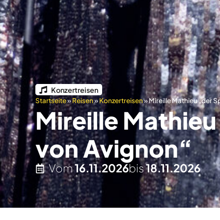
Konzertreisen
Startseite
»
Reisen
»
Konzertreisen
»
Mireille Mathieu „der 
Mireille Mathieu
von Avignon“
Vom
16.11.2026
bis
18.11.2026