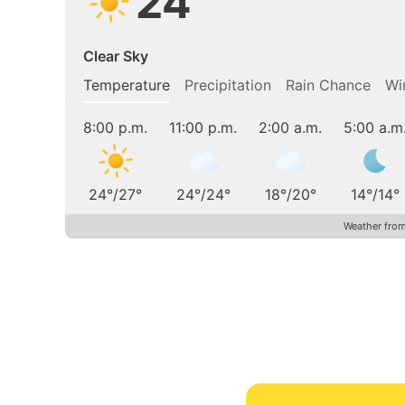
24
Clear Sky
Temperature
Precipitation
Rain Chance
Wi
8:00 p.m.
11:00 p.m.
2:00 a.m.
5:00 a.m
24
°
/
27
°
24
°
/
24
°
18
°
/
20
°
14
°
/
14
°
Weather fro