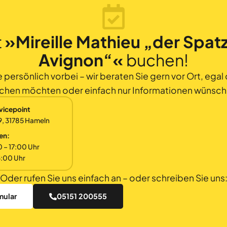
t
»Mireille Mathieu „der Spat
Avignon“«
buchen!
ersönlich vorbei – wir beraten Sie gern vor Ort, egal 
chen möchten oder einfach nur Informationen wünsch
vicepoint
9, 31785 Hameln
en:
0 – 17:00 Uhr
3:00 Uhr
Oder rufen Sie uns einfach an – oder schreiben Sie uns
mular
05151 200555