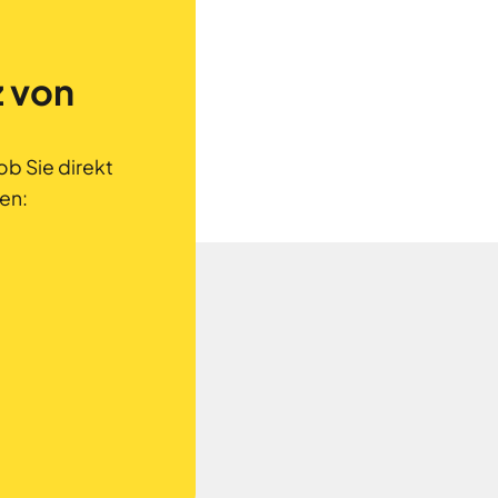
z von
ob Sie direkt
en:
: