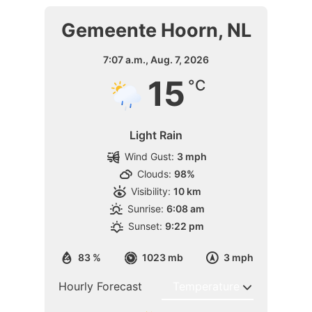
Gemeente Hoorn, NL
7:07 a.m.,
Aug. 7, 2026
15
°C
Light Rain
Wind Gust:
3 mph
Clouds:
98%
Visibility:
10 km
Sunrise:
6:08 am
Sunset:
9:22 pm
83 %
1023 mb
3 mph
Hourly Forecast