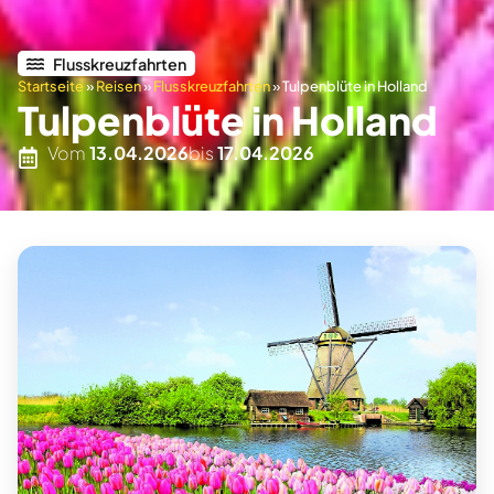
Flusskreuzfahrten
Startseite
»
Reisen
»
Flusskreuzfahrten
»
Tulpenblüte in Holland
Tulpenblüte in Holland
Vom
13.04.2026
bis
17.04.2026