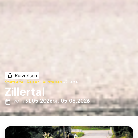
Kurzreisen
Startseite
»
Reisen
»
Kurzreisen
»
Zillertal
Zillertal
Vom
31.05.2026
bis
05.06.2026