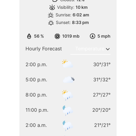
Visibility:
10 km
Sunrise:
6:02 am
Sunset:
8:33 pm
56 %
1019 mb
5 mph
Hourly Forecast
2:00 p.m.
30
°
/
31
°
5:00 p.m.
31
°
/
32
°
8:00 p.m.
27
°
/
27
°
11:00 p.m.
20
°
/
20
°
2:00 a.m.
21
°
/
21
°