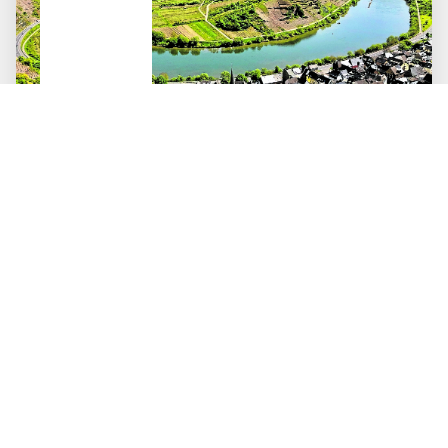
20.09.2026
bis
24.09.2026
Wanderreise
Traumschleifen zwischen Mosel, Rhein und Nahe
ab 895 €
Mehr über diese Reise
Konzertreisen