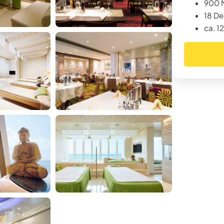
900 M
18 De
ca. 1