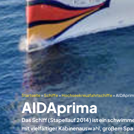
Startseite
»
Schiffe
»
Hochseekreuzfahrtschiffe
»
AIDApri
AIDAprima
Das Schiff (Stapellauf 2014) ist ein schwim
mit vielfältiger Kabinenauswahl, großem Spa