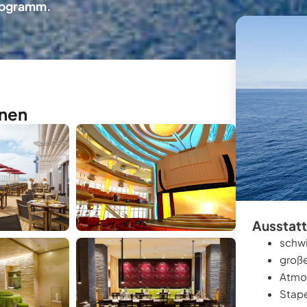
rogramm.
nen
Ausstatt
schwi
groß
Atmos
Stape