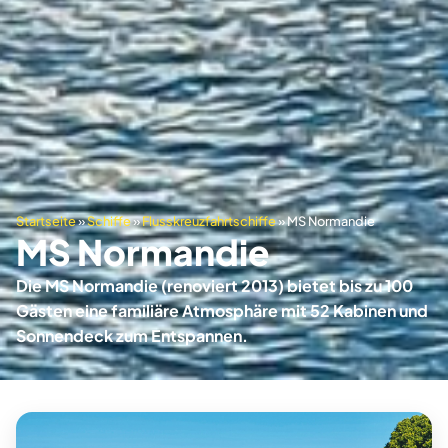
Startseite
»
Schiffe
»
Flusskreuzfahrtschiffe
»
MS Normandie
MS Normandie
Die MS Normandie (renoviert 2013) bietet bis zu 100
Gästen eine familiäre Atmosphäre mit 52 Kabinen und
Sonnendeck zum Entspannen.