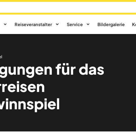
Reiseveranstalter
Service
Bildergalerie
K
l
gungen für das
reisen
nnspiel