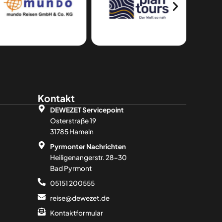
Kontakt
DEWEZET Servicepoint
Osterstraße 19
31785 Hameln
Pyrmonter Nachrichten
Heiligenangerstr. 28–30
Bad Pyrmont
05151 200555
reise@dewezet.de
Kontaktformular