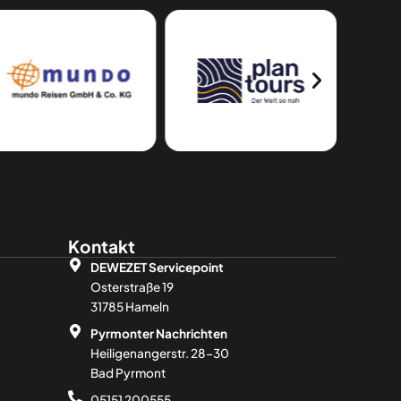
Kontakt
DEWEZET Servicepoint
Osterstraße 19
31785 Hameln
Pyrmonter Nachrichten
Heiligenangerstr. 28–30
Bad Pyrmont
05151 200555