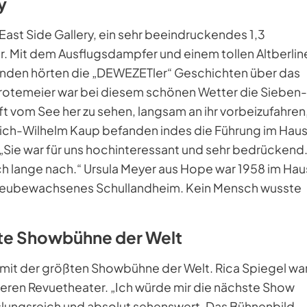
y
East Side Gallery, ein sehr beeindruckendes 1,3
r. Mit dem Ausflugsdampfer und einem tollen Altberlin
Stunden hörten die „DEWEZETler“ Geschichten über das
 Grotemeier war bei diesem schönen Wetter die Sieben-
t vom See her zu sehen, langsam an ihr vorbeizufahren
drich-Wilhelm Kaup befanden indes die Führung im Hau
Sie war für uns hochinteressant und sehr bedrückend
och lange nach.“ Ursula Meyer aus Hope war 1958 im Hau
efeubewachsenes Schullandheim. Kein Mensch wusste
ßte Showbühne der Welt
mit der größten Showbühne der Welt. Rica Spiegel wa
eren Revuetheater. „Ich würde mir die nächste Show
lungsreich und absolut sehenswert. Das Bühnenbild,