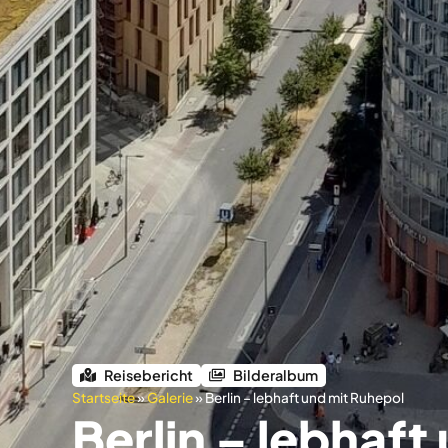
Reisebericht
Bilderalbum
Startseite
»
Galerie
»
Berlin – lebhaft und mit Ruhepol
Berlin – lebhaft