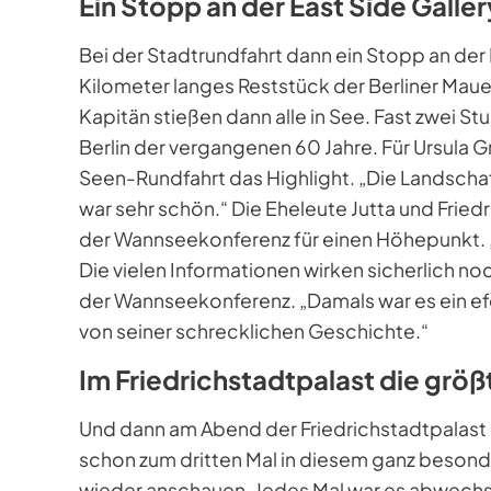
Ein Stopp an der East Side Galler
Bei der Stadtrundfahrt dann ein Stopp an der 
Kilometer langes Reststück der Berliner Maue
Kapitän stießen dann alle in See. Fast zwei 
Berlin der vergangenen 60 Jahre. Für Ursula
Seen-Rundfahrt das Highlight. „Die Landschaf
war sehr schön.“ Die Eheleute Jutta und Frie
der Wannseekonferenz für einen Höhepunkt. „
Die vielen Informationen wirken sicherlich n
der Wannseekonferenz. „Damals war es ein 
von seiner schrecklichen Geschichte.“
Im Friedrichstadtpalast die grö
Und dann am Abend der Friedrichstadtpalast 
schon zum dritten Mal in diesem ganz besond
wieder anschauen. Jedes Mal war es abwechs