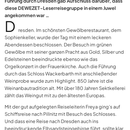
Führung durch Dresden gab Aufschluss darüber, dass
diese DEWEZET-Leserreisegruppe in einem Juwel
angekommen war …
D
resden. Im schönsten Gewölberestaurant, dem
Sophienkeller, wurde der Tag mit einem leckeren
Abendessen beschlossen. Der Besuch im grünen
Gewölbe mit seiner ganzen Pracht aus Gold, Silber und
Edelsteinen beeindruckte ebenso wie das
Orgelkonzert in der Frauenkirche. Auch die Führung
durch das Schloss Wackerbarth mit anschließender
Weinprobe wurde zum Highlight. 850 Jahre ist die
Weinanbautradition alt. Mit über 180 Jahren Sektkellerei
zählt das Weingut mit zu den ältesten Europas.
Mit der gut aufgelegten Reiseleiterin Freya ging’s auf
Schiffsreise nach Pillnitz mit Besuch des Schlosses.
Und dass eine Reise nach Dresden auch ins
beeindruckende Elbsandsteingebirge führt, sollte klar