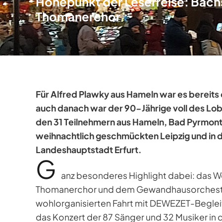
Höhepunkt der Leserreise: Bac
Thomanerchor
Für Alfred Plawky aus Hameln war es bereits
auch danach war der 90-Jährige voll des Lob
den 31 Teilnehmern aus Hameln, Bad Pyrmont
weihnachtlich geschmückten Leipzig und in d
Landeshauptstadt Erfurt.
G
anz besonderes Highlight dabei: das 
Thomanerchor und dem Gewandhausorchester. 
wohlorganisierten Fahrt mit DEWEZET-Begleit
das Konzert der 87 Sänger und 32 Musiker in