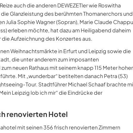
 Reize auch die anderen DEWEZETler wie Roswitha
Wer die Glanzleistung des berühmten Thomanerchors und
n Julia Sophie Wagner (Sopran), Marie Claude Chappu
(Bass) erleben möchte, hat dazu am Heiligabend daheim
r die Aufzeichnung des Konzertes aus.
n Weihnachtsmärkte in Erfurt und Leipzig sowie die
stadt, die unter anderem zum imposanten
d zum neuen Rathaus mit seinem knapp 115 Meter hoh
führte. Mit „wunderbar“ betitelten danach Petra (53)
ghtseeing-Tour. Stadtführer Michael Schaaf brachte mi
in Leipzig lob ich mir“ die Eindrücke der
ch renovierten Hotel
ahotel mit seinen 356 frisch renovierten Zimmern