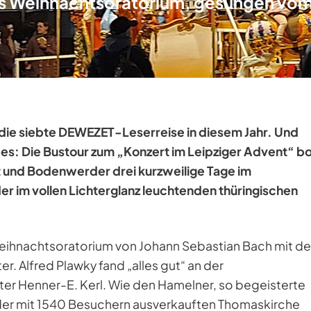
hs Weihnachtsoratorium, gesungen vo
 die siebte DEWEZET-Leserreise in diesem Jahr. Und
es: Die Bustour zum „Konzert im Leipziger Advent“ b
 und Bodenwerder drei kurzweilige Tage im
er im vollen Lichterglanz leuchtenden thüringischen
Weihnachtsoratorium von Johann Sebastian Bach mit d
Alfred Plawky fand „alles gut“ an der
er Henner-E. Kerl. Wie den Hamelner, so begeisterte
 der mit 1540 Besuchern ausverkauften Thomaskirche