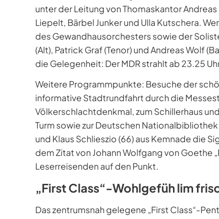
unter der Leitung von Thomaskantor Andreas
Liepelt, Bärbel Junker und Ulla Kutschera. 
des Gewandhausorchesters sowie der Soliste
(Alt), Patrick Graf (Tenor) und Andreas Wolf 
die Gelegenheit: Der MDR strahlt ab 23.25 Uh
Weitere Programmpunkte: Besuche der schöne
informative Stadtrundfahrt durch die Messe
Völkerschlachtdenkmal, zum Schillerhaus un
Turm sowie zur Deutschen Nationalbibliothek 
und Klaus Schlieszio (66) aus Kemnade die Si
dem Zitat von Johann Wolfgang von Goethe „Me
Leserreisenden auf den Punkt.
„First Class“-Wohlgefüh lim fris
Das zentrumsnah gelegene „First Class“-Pent