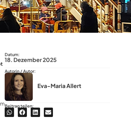
m
Datum:
18. Dezember 2025
ot
Autorin / Autor:
Eva-Maria Allert
em
Beitrag teilen: