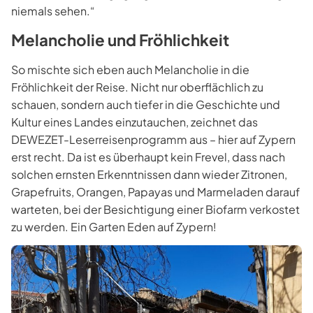
niemals sehen.“
Melancholie und Fröhlichkeit
So mischte sich eben auch Melancholie in die
Fröhlichkeit der Reise. Nicht nur oberflächlich zu
schauen, sondern auch tiefer in die Geschichte und
Kultur eines Landes einzutauchen, zeichnet das
DEWEZET-Leserreisenprogramm aus – hier auf Zypern
erst recht. Da ist es überhaupt kein Frevel, dass nach
solchen ernsten Erkenntnissen dann wieder Zitronen,
Grapefruits, Orangen, Papayas und Marmeladen darauf
warteten, bei der Besichtigung einer Biofarm verkostet
zu werden. Ein Garten Eden auf Zypern!