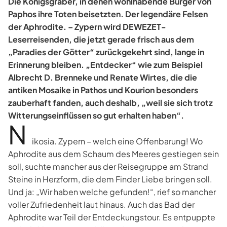
Die Königsgräber, in denen wohlhabende Bürger von
Paphos ihre Toten beisetzten. Der legendäre Felsen
der Aphrodite. – Zypern wird DEWEZET-
Leserreisenden, die jetzt gerade frisch aus dem
„Paradies der Götter“ zurückgekehrt sind, lange in
Erinnerung bleiben. „Entdecker“ wie zum Beispiel
Albrecht D. Brenneke und Renate Wirtes, die die
antiken Mosaike in Pathos und Kourion besonders
zauberhaft fanden, auch deshalb, „weil sie sich trotz
Witterungseinflüssen so gut erhalten haben“.
N
ikosia. Zypern – welch eine Offenbarung! Wo
Aphrodite aus dem Schaum des Meeres gestiegen sein
soll, suchte mancher aus der Reisegruppe am Strand
Steine in Herzform, die dem Finder Liebe bringen soll.
Und ja: „Wir haben welche gefunden!“, rief so mancher
voller Zufriedenheit laut hinaus. Auch das Bad der
Aphrodite war Teil der Entdeckungstour. Es entpuppte