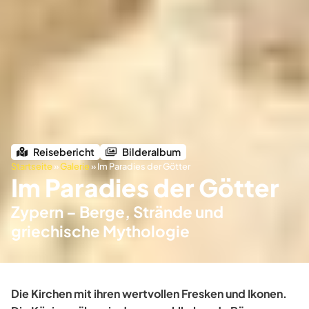
Reisebericht
Bilderalbum
Startseite
»
Galerie
»
Im Paradies der Götter
Im Paradies der Götter
Zypern – Berge, Strände und
griechische Mythologie
Die Kirchen mit ihren wertvollen Fresken und Ikonen.