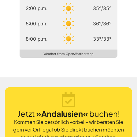
2:00 p.m.
35
°
/
35
°
5:00 p.m.
36
°
/
36
°
8:00 p.m.
33
°
/
33
°
Weather from OpenWeatherMap
Jetzt
»Andalusien«
buchen!
Kommen Sie persönlich vorbei – wir beraten Sie
gern vor Ort, egal ob Sie direkt buchen möchten