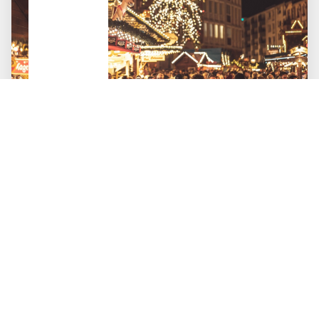
11.12.2026
bis
13.12.2026
Adventzauber Nürnberg
ab 495 €
Mehr über diese Reise
Konzertreisen