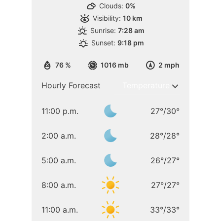
Clouds:
0%
Visibility:
10 km
Sunrise:
7:28 am
Sunset:
9:18 pm
76 %
1016 mb
2 mph
Hourly Forecast
11:00 p.m.
27
°
/
30
°
2:00 a.m.
28
°
/
28
°
5:00 a.m.
26
°
/
27
°
8:00 a.m.
27
°
/
27
°
11:00 a.m.
33
°
/
33
°