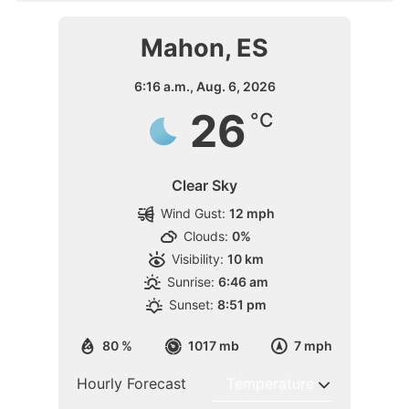
Mahon, ES
6:16 a.m.,
Aug. 6, 2026
26
°C
Clear Sky
Wind Gust:
12 mph
Clouds:
0%
Visibility:
10 km
Sunrise:
6:46 am
Sunset:
8:51 pm
80 %
1017 mb
7 mph
Hourly Forecast