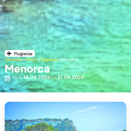
Flugreise
Startseite
»
Reisen
»
Flugreisen
»
Menorca
Menorca
Vom
14.04.2026
bis
21.04.2026