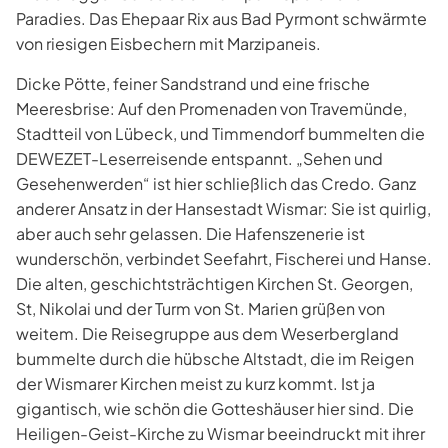
Paradies. Das Ehepaar Rix aus Bad Pyrmont schwärmte
von riesigen Eisbechern mit Marzipaneis.
Dicke Pötte, feiner Sandstrand und eine frische
Meeresbrise: Auf den Promenaden von Travemünde,
Stadtteil von Lübeck, und Timmendorf bummelten die
DEWEZET-Leserreisende entspannt. „Sehen und
Gesehenwerden“ ist hier schließlich das Credo. Ganz
anderer Ansatz in der Hansestadt Wismar: Sie ist quirlig,
aber auch sehr gelassen. Die Hafenszenerie ist
wunderschön, verbindet Seefahrt, Fischerei und Hanse.
Die alten, geschichtsträchtigen Kirchen St. Georgen,
St, Nikolai und der Turm von St. Marien grüßen von
weitem. Die Reisegruppe aus dem Weserbergland
bummelte durch die hübsche Altstadt, die im Reigen
der Wismarer Kirchen meist zu kurz kommt. Ist ja
gigantisch, wie schön die Gotteshäuser hier sind. Die
Heiligen-Geist-Kirche zu Wismar beeindruckt mit ihrer