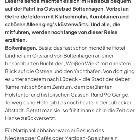
Leserreisende machten es sich im Reisebus bequem
auf der Fahrt ins Ostseebad Boltenhagen. Vorbei an
Getreidefeldern mit Klatschmohn, Kornblumen und
schönen Alleen ging’s küstenwärts. Und alle, die
mitfuhren, werden noch lange von dieser Reise
erzählen.
Boltenhagen.
Basis: das fast schon mondäne Hotel
Lindner am Ortsrand von Boltenhagen an einer
benachbarten Bucht der „Weißen Wiek“ mit direktem
Blick auf die Ostsee und den Yachthafen. Von dort ging
es unter anderem nach Lübeck – die Stadt der sieben
Türme mit schönem Zentrum, dem berühmten
Holstentor und historischen Gassen. Rund 90 Gänge,
Torwege und Höfe gibt es noch heute in der Lübecker
Altstadt. Betritt man sie, so fühlt man sich in die Zeit der
Hanse zurückversetzt.
Für Marzipanliebhaber war der Besuch des
Niederegger Cafés oder Marzipan-Speicher ein